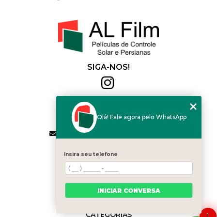
SIGA-NOS!
Al Film
(11) 2564-4684
Olá! Fale agora pelo WhatsApp
(11) 94168-2041
contato.vendas@alfilm.com.br
MENU
Insira seu telefone
HOME
QUEM SOMOS
SERVIÇOS
INICIAR CONVERSA
BLOG
CONTATO
CATEGORIAS
1