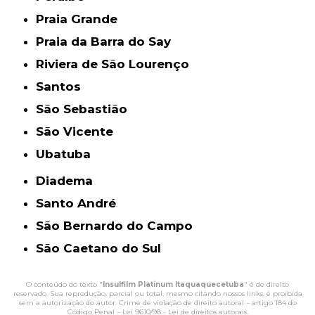
Praia Grande
Praia da Barra do Say
Riviera de São Lourenço
Santos
São Sebastião
São Vicente
Ubatuba
Diadema
Santo André
São Bernardo do Campo
São Caetano do Sul
O conteúdo do texto "
Insulfilm Platinum Itaquaquecetuba
" é de direito
reservado. Sua reprodução, parcial ou total, mesmo citando nossos links, é proibida
sem a autorização do autor. Crime de violação de direito autoral – artigo 184 do
Código Penal –
Lei 9610/98 - Lei de direitos autorais
.