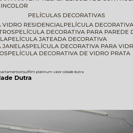
 INCOLOR
PELÍCULAS DECORATIVAS
A VIDRO RESIDENCIAL
PELÍCULA DECORATIV
ETROS
PELÍCULA DECORATIVA PARA PAREDE 
ELA
PELÍCULA JATEADA DECORATIVA
A JANELAS
PELÍCULA DECORATIVA PARA VID
ROS
PELÍCULA DECORATIVA DE VIDRO PRATA
 apartamento
insulfilm platinum valor cidade dutra
dade Dutra