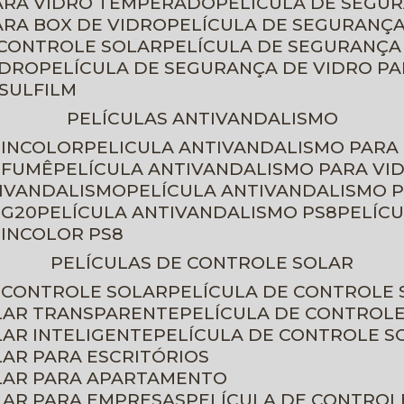
PARA VIDRO TEMPERADO
PELÍCULA DE SEGU
ARA BOX DE VIDRO
PELÍCULA DE SEGURANÇA
 CONTROLE SOLAR
PELÍCULA DE SEGURANÇA
IDRO
PELÍCULA DE SEGURANÇA DE VIDRO P
NSULFILM
PELÍCULAS ANTIVANDALISMO
 INCOLOR
PELICULA ANTIVANDALISMO PARA
 FUMÊ
PELÍCULA ANTIVANDALISMO PARA VI
TIVANDALISMO
PELÍCULA ANTIVANDALISMO P
 G20
PELÍCULA ANTIVANDALISMO PS8
PELÍC
 INCOLOR PS8
PELÍCULAS DE CONTROLE SOLAR
E CONTROLE SOLAR
PELÍCULA DE CONTROLE
OLAR TRANSPARENTE
PELÍCULA DE CONTROL
LAR INTELIGENTE
PELÍCULA DE CONTROLE S
LAR PARA ESCRITÓRIOS
OLAR PARA APARTAMENTO
LAR PARA EMPRESAS
PELÍCULA DE CONTROL