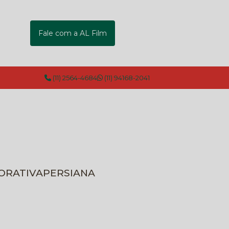
Fale com a AL Film
(11) 2564-4684
(11) 94168-2041
CORATIVA
PERSIANA