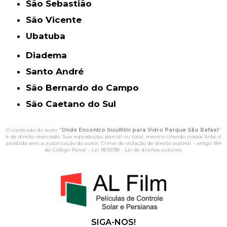
São Sebastião
São Vicente
Ubatuba
Diadema
Santo André
São Bernardo do Campo
São Caetano do Sul
O conteúdo do texto "
Onde Encontro Insulfilm para Vidro Parque São Rafael
"
é de direito reservado. Sua reprodução, parcial ou total, mesmo citando nossos links, é
proibida sem a autorização do autor. Crime de violação de direito autoral – artigo 184
do Código Penal –
Lei 9610/98 - Lei de direitos autorais
.
SIGA-NOS!