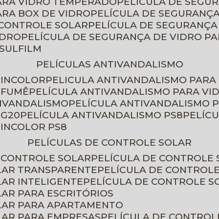
PARA VIDRO TEMPERADO
PELÍCULA DE SEGU
ARA BOX DE VIDRO
PELÍCULA DE SEGURANÇA
 CONTROLE SOLAR
PELÍCULA DE SEGURANÇA
IDRO
PELÍCULA DE SEGURANÇA DE VIDRO P
NSULFILM
PELÍCULAS ANTIVANDALISMO
 INCOLOR
PELICULA ANTIVANDALISMO PARA
 FUMÊ
PELÍCULA ANTIVANDALISMO PARA VI
TIVANDALISMO
PELÍCULA ANTIVANDALISMO P
 G20
PELÍCULA ANTIVANDALISMO PS8
PELÍC
 INCOLOR PS8
PELÍCULAS DE CONTROLE SOLAR
E CONTROLE SOLAR
PELÍCULA DE CONTROLE
OLAR TRANSPARENTE
PELÍCULA DE CONTROL
LAR INTELIGENTE
PELÍCULA DE CONTROLE S
LAR PARA ESCRITÓRIOS
OLAR PARA APARTAMENTO
LAR PARA EMPRESAS
PELÍCULA DE CONTROL