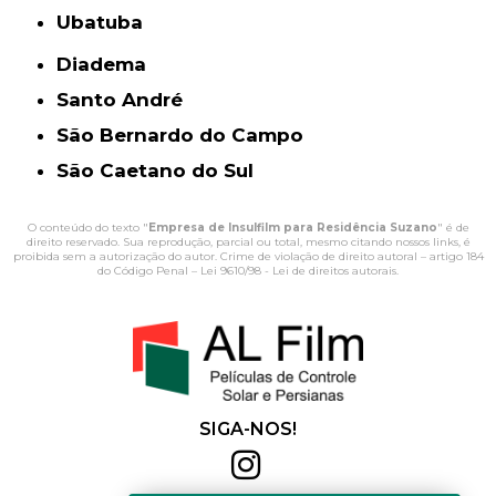
Ubatuba
Diadema
Santo André
São Bernardo do Campo
São Caetano do Sul
O conteúdo do texto "
Empresa de Insulfilm para Residência Suzano
" é de
direito reservado. Sua reprodução, parcial ou total, mesmo citando nossos links, é
proibida sem a autorização do autor. Crime de violação de direito autoral – artigo 184
do Código Penal –
Lei 9610/98 - Lei de direitos autorais
.
SIGA-NOS!