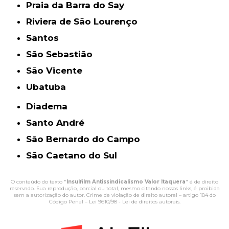
Praia da Barra do Say
Riviera de São Lourenço
Santos
São Sebastião
São Vicente
Ubatuba
Diadema
Santo André
São Bernardo do Campo
São Caetano do Sul
O conteúdo do texto "
Insulfilm Antissindicalismo Valor Itaquera
" é de direito
reservado. Sua reprodução, parcial ou total, mesmo citando nossos links, é proibida
sem a autorização do autor. Crime de violação de direito autoral – artigo 184 do
Código Penal –
Lei 9610/98 - Lei de direitos autorais
.