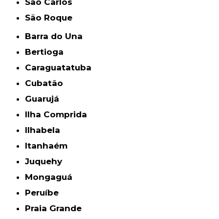
São Carlos
São Roque
Barra do Una
Bertioga
Caraguatatuba
Cubatão
Guarujá
Ilha Comprida
Ilhabela
Itanhaém
Juquehy
Mongaguá
Peruíbe
Praia Grande