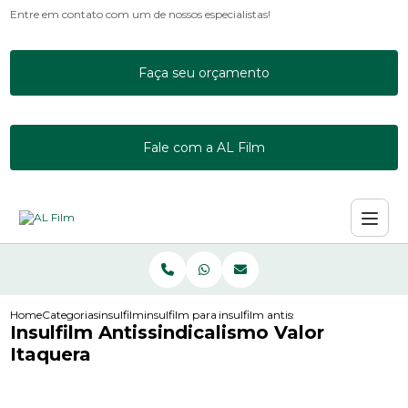
Entre em contato com um de nossos especialistas!
Faça seu orçamento
Fale com a AL Film
Home
Categorias
insulfilm
insulfilm para janela residencial
insulfilm antissindicalismo valor ita
Insulfilm Antissindicalismo Valor
Itaquera