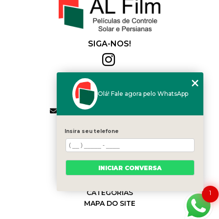
SIGA-NOS!
Al Film
(11) 2564-4684
Olá! Fale agora pelo WhatsApp
(11) 94168-2041
contato.vendas@alfilm.com.br
MENU
Insira seu telefone
HOME
QUEM SOMOS
SERVIÇOS
INICIAR CONVERSA
BLOG
CONTATO
CATEGORIAS
1
MAPA DO SITE