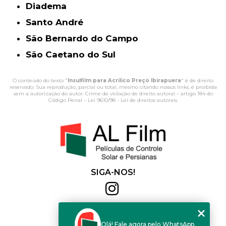
Diadema
Santo André
São Bernardo do Campo
São Caetano do Sul
O conteúdo do texto "
Insulfilm para Acrílico Preço Ibirapuera
" é de direito
reservado. Sua reprodução, parcial ou total, mesmo citando nossos links, é proibida
sem a autorização do autor. Crime de violação de direito autoral – artigo 184 do
Código Penal –
Lei 9610/98 - Lei de direitos autorais
.
SIGA-NOS!
Al Film
(11) 2564-4684
Olá! Fale agora pelo WhatsApp