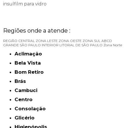
insulfilm para vidro
Regiões onde a atende :
REGIÃO CENTRAL
ZONA LESTE
ZONA OESTE
ZONA SUL
ABCD
GRANDE SÃO PAULO
INTERIOR
LITORAL DE SÃO PAULO
Zona Norte
Aclimação
Bela Vista
Bom Retiro
Brás
Cambuci
Centro
Consolação
Glicério
Higienópolis