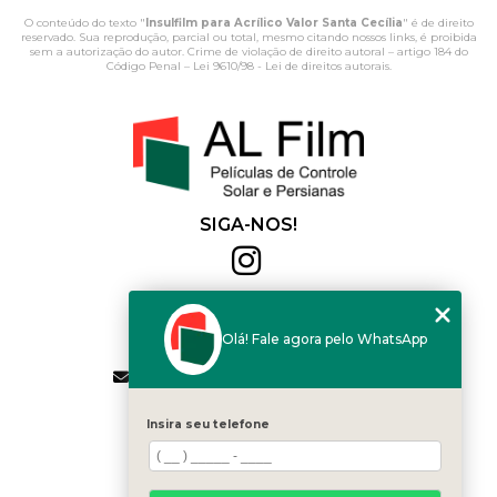
O conteúdo do texto "
Insulfilm para Acrílico Valor Santa Cecília
" é de direito
reservado. Sua reprodução, parcial ou total, mesmo citando nossos links, é proibida
sem a autorização do autor. Crime de violação de direito autoral – artigo 184 do
Código Penal –
Lei 9610/98 - Lei de direitos autorais
.
SIGA-NOS!
Al Film
(11) 2564-4684
Olá! Fale agora pelo WhatsApp
(11) 94168-2041
contato.vendas@alfilm.com.br
MENU
Insira seu telefone
HOME
QUEM SOMOS
SERVIÇOS