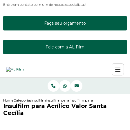
Entre em contato com um de nossos especialistas!
Faça seu orçamento
Fale com a AL Film
Home
Categorias
insulfilm
insulfilm para janela residencial
insulfilm para acrilico valor santa cec
Insulfilm para Acrílico Valor Santa
Cecília