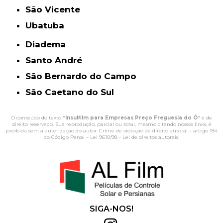
São Vicente
Ubatuba
Diadema
Santo André
São Bernardo do Campo
São Caetano do Sul
O conteúdo do texto "
Insulfilm para Empresas Preço Freguesia do Ó
" é de
direito reservado. Sua reprodução, parcial ou total, mesmo citando nossos links, é
proibida sem a autorização do autor. Crime de violação de direito autoral – artigo 184
do Código Penal –
Lei 9610/98 - Lei de direitos autorais
.
SIGA-NOS!