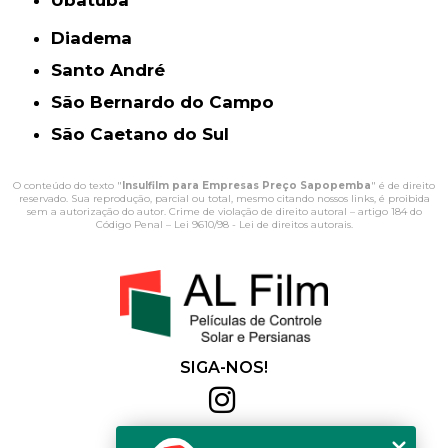
Ubatuba
Diadema
Santo André
São Bernardo do Campo
São Caetano do Sul
O conteúdo do texto "
Insulfilm para Empresas Preço Sapopemba
" é de direito
reservado. Sua reprodução, parcial ou total, mesmo citando nossos links, é proibida
sem a autorização do autor. Crime de violação de direito autoral – artigo 184 do
Código Penal –
Lei 9610/98 - Lei de direitos autorais
.
SIGA-NOS!
Al Film