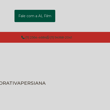
Fale com a AL Film
(11) 2564-4684
(11) 94168-2041
CORATIVA
PERSIANA