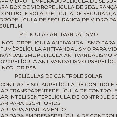
PARA VIDRO TEMPERADO
PELÍCULA DE SEGU
ARA BOX DE VIDRO
PELÍCULA DE SEGURANÇA
 CONTROLE SOLAR
PELÍCULA DE SEGURANÇA
IDRO
PELÍCULA DE SEGURANÇA DE VIDRO P
NSULFILM
PELÍCULAS ANTIVANDALISMO
 INCOLOR
PELICULA ANTIVANDALISMO PARA
 FUMÊ
PELÍCULA ANTIVANDALISMO PARA VI
TIVANDALISMO
PELÍCULA ANTIVANDALISMO P
 G20
PELÍCULA ANTIVANDALISMO PS8
PELÍC
 INCOLOR PS8
PELÍCULAS DE CONTROLE SOLAR
E CONTROLE SOLAR
PELÍCULA DE CONTROLE
OLAR TRANSPARENTE
PELÍCULA DE CONTROL
LAR INTELIGENTE
PELÍCULA DE CONTROLE S
LAR PARA ESCRITÓRIOS
OLAR PARA APARTAMENTO
LAR PARA EMPRESAS
PELÍCULA DE CONTROL