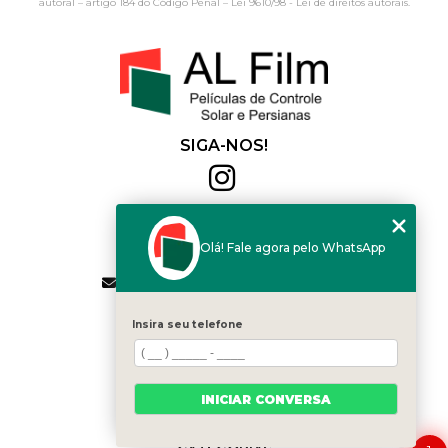
autoral – artigo 184 do Código Penal –
Lei 9610/98 - Lei de direitos autorais
.
SIGA-NOS!
Al Film
(11) 2564-4684
Olá! Fale agora pelo WhatsApp
(11) 94168-2041
contato.vendas@alfilm.com.br
MENU
Insira seu telefone
HOME
QUEM SOMOS
SERVIÇOS
INICIAR CONVERSA
BLOG
CONTATO