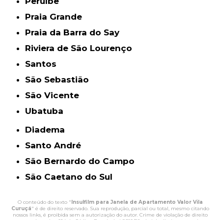
Peruíbe
Praia Grande
Praia da Barra do Say
Riviera de São Lourenço
Santos
São Sebastião
São Vicente
Ubatuba
Diadema
Santo André
São Bernardo do Campo
São Caetano do Sul
O conteúdo do texto "
Insulfilm para Janela de Apartamento Valor Vila
Curuçá
" é de direito reservado. Sua reprodução, parcial ou total, mesmo citando
nossos links, é proibida sem a autorização do autor. Crime de violação de direito