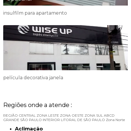
insulfilm para apartamento
película decorativa janela
Regiões onde a atende :
REGIÃO CENTRAL
ZONA LESTE
ZONA OESTE
ZONA SUL
ABCD
GRANDE SÃO PAULO
INTERIOR
LITORAL DE SÃO PAULO
Zona Norte
Aclimação