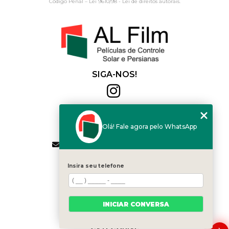
Código Penal –
Lei 9610/98 - Lei de direitos autorais
.
SIGA-NOS!
Al Film
(11) 2564-4684
Olá! Fale agora pelo WhatsApp
(11) 94168-2041
contato.vendas@alfilm.com.br
MENU
Insira seu telefone
HOME
QUEM SOMOS
SERVIÇOS
INICIAR CONVERSA
BLOG
CONTATO