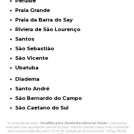
Peruíbe
Praia Grande
Praia da Barra do Say
Riviera de São Lourenço
Santos
São Sebastião
São Vicente
Ubatuba
Diadema
Santo André
São Bernardo do Campo
São Caetano do Sul
O conteúdo do texto "
Insulfilm para Janela Residencial Saúde
" é de direito
reservado. Sua reprodução, parcial ou total, mesmo citando nossos links, é proibida
sem a autorização do autor. Crime de violação de direito autoral – artigo 184 do