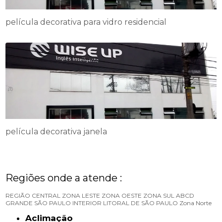
película decorativa para vidro residencial
película decorativa janela
Regiões onde a atende :
REGIÃO CENTRAL
ZONA LESTE
ZONA OESTE
ZONA SUL
ABCD
GRANDE SÃO PAULO
INTERIOR
LITORAL DE SÃO PAULO
Zona Norte
Aclimação