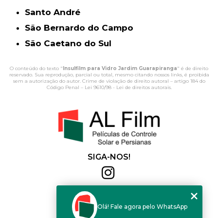
Santo André
São Bernardo do Campo
São Caetano do Sul
O conteúdo do texto "
Insulfilm para Vidro Jardim Guarapiranga
" é de direito
reservado. Sua reprodução, parcial ou total, mesmo citando nossos links, é proibida
sem a autorização do autor. Crime de violação de direito autoral – artigo 184 do
Código Penal –
Lei 9610/98 - Lei de direitos autorais
.
SIGA-NOS!
Al Film
(11) 2564-4684
Olá! Fale agora pelo WhatsApp
(11) 94168-2041