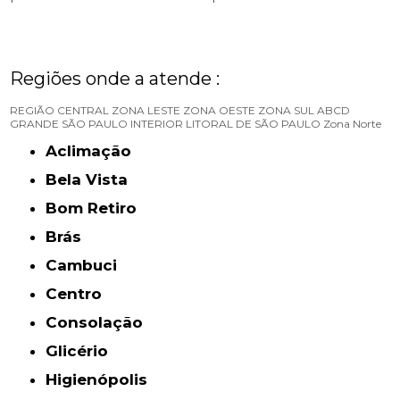
Regiões onde a atende :
REGIÃO CENTRAL
ZONA LESTE
ZONA OESTE
ZONA SUL
ABCD
GRANDE SÃO PAULO
INTERIOR
LITORAL DE SÃO PAULO
Zona Norte
Aclimação
Bela Vista
Bom Retiro
Brás
Cambuci
Centro
Consolação
Glicério
Higienópolis