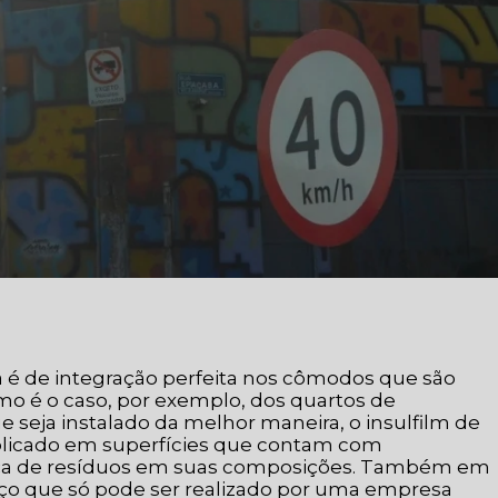
 é de integração perfeita nos cômodos que são
mo é o caso, por exemplo, dos quartos de
 seja instalado da melhor maneira, o insulfilm de
aplicado em superfícies que contam com
nça de resíduos em suas composições. Também em
viço que só pode ser realizado por uma empresa