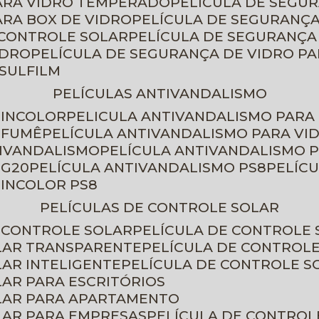
PARA VIDRO TEMPERADO
PELÍCULA DE SEGU
ARA BOX DE VIDRO
PELÍCULA DE SEGURANÇA
 CONTROLE SOLAR
PELÍCULA DE SEGURANÇA
IDRO
PELÍCULA DE SEGURANÇA DE VIDRO P
NSULFILM
PELÍCULAS ANTIVANDALISMO
 INCOLOR
PELICULA ANTIVANDALISMO PARA
 FUMÊ
PELÍCULA ANTIVANDALISMO PARA VI
TIVANDALISMO
PELÍCULA ANTIVANDALISMO P
 G20
PELÍCULA ANTIVANDALISMO PS8
PELÍC
 INCOLOR PS8
PELÍCULAS DE CONTROLE SOLAR
E CONTROLE SOLAR
PELÍCULA DE CONTROLE
OLAR TRANSPARENTE
PELÍCULA DE CONTROL
LAR INTELIGENTE
PELÍCULA DE CONTROLE S
LAR PARA ESCRITÓRIOS
OLAR PARA APARTAMENTO
LAR PARA EMPRESAS
PELÍCULA DE CONTROL