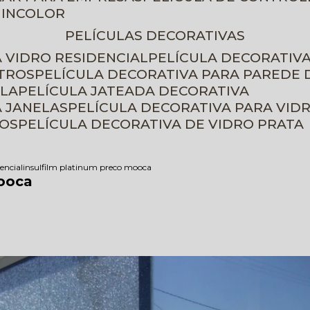
 INCOLOR
PELÍCULAS DECORATIVAS
A VIDRO RESIDENCIAL
PELÍCULA DECORATIV
ETROS
PELÍCULA DECORATIVA PARA PAREDE 
ELA
PELÍCULA JATEADA DECORATIVA
A JANELAS
PELÍCULA DECORATIVA PARA VID
ROS
PELÍCULA DECORATIVA DE VIDRO PRATA
dencial
insulfilm platinum preco mooca
Mooca