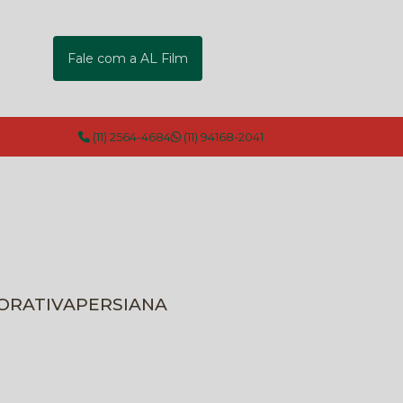
Fale com a AL Film
(11) 2564-4684
(11) 94168-2041
CORATIVA
PERSIANA