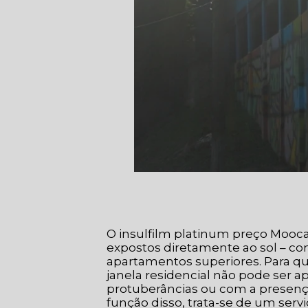
O insulfilm platinum preço Mooca
expostos diretamente ao sol – co
apartamentos superiores. Para que
janela residencial não pode ser 
protuberâncias ou com a prese
função disso, trata-se de um ser