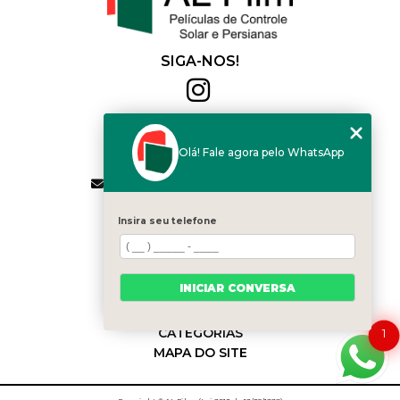
SIGA-NOS!
Al Film
(11) 2564-4684
Olá! Fale agora pelo WhatsApp
(11) 94168-2041
contato.vendas@alfilm.com.br
MENU
Insira seu telefone
HOME
QUEM SOMOS
SERVIÇOS
INICIAR CONVERSA
BLOG
CONTATO
CATEGORIAS
1
MAPA DO SITE