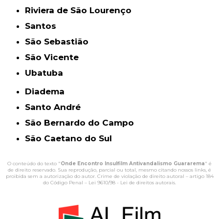
Riviera de São Lourenço
Santos
São Sebastião
São Vicente
Ubatuba
Diadema
Santo André
São Bernardo do Campo
São Caetano do Sul
O conteúdo do texto "
Onde Encontro Insulfilm Antivandalismo Guararema
" é
de direito reservado. Sua reprodução, parcial ou total, mesmo citando nossos links, é
proibida sem a autorização do autor. Crime de violação de direito autoral – artigo 184
do Código Penal –
Lei 9610/98 - Lei de direitos autorais
.