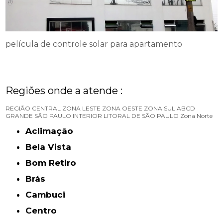
película de controle solar para apartamento
Regiões onde a atende :
REGIÃO CENTRAL
ZONA LESTE
ZONA OESTE
ZONA SUL
ABCD
GRANDE SÃO PAULO
INTERIOR
LITORAL DE SÃO PAULO
Zona Norte
Aclimação
Bela Vista
Bom Retiro
Brás
Cambuci
Centro