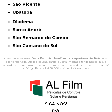
São Vicente
Ubatuba
Diadema
Santo André
São Bernardo do Campo
São Caetano do Sul
O conteúdo do texto "
Onde Encontro Insulfilm para Apartamento Brás
" é de
direito reservado. Sua reprodução, parcial ou total, mesmo citando nossos links, é
proibida sem a autorização do autor. Crime de violação de direito autoral – artigo 184
do Código Penal –
Lei 9610/98 - Lei de direitos autorais
.
SIGA-NOS!