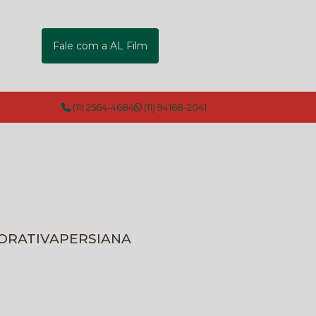
Fale com a AL Film
(11) 2564-4684
(11) 94168-2041
CORATIVA
PERSIANA