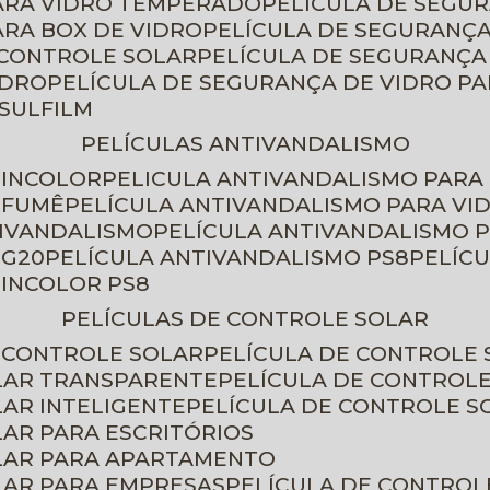
PARA VIDRO TEMPERADO
PELÍCULA DE SEGU
ARA BOX DE VIDRO
PELÍCULA DE SEGURANÇA
 CONTROLE SOLAR
PELÍCULA DE SEGURANÇA
IDRO
PELÍCULA DE SEGURANÇA DE VIDRO P
NSULFILM
PELÍCULAS ANTIVANDALISMO
 INCOLOR
PELICULA ANTIVANDALISMO PARA
 FUMÊ
PELÍCULA ANTIVANDALISMO PARA VI
TIVANDALISMO
PELÍCULA ANTIVANDALISMO P
 G20
PELÍCULA ANTIVANDALISMO PS8
PELÍC
 INCOLOR PS8
PELÍCULAS DE CONTROLE SOLAR
E CONTROLE SOLAR
PELÍCULA DE CONTROLE
OLAR TRANSPARENTE
PELÍCULA DE CONTROL
LAR INTELIGENTE
PELÍCULA DE CONTROLE S
LAR PARA ESCRITÓRIOS
OLAR PARA APARTAMENTO
LAR PARA EMPRESAS
PELÍCULA DE CONTROL