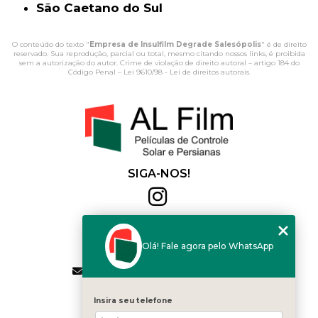
São Caetano do Sul
O conteúdo do texto "
Empresa de Insulfilm Degrade Salesópolis
" é de direito
reservado. Sua reprodução, parcial ou total, mesmo citando nossos links, é proibida
sem a autorização do autor. Crime de violação de direito autoral – artigo 184 do
Código Penal –
Lei 9610/98 - Lei de direitos autorais
.
SIGA-NOS!
Al Film
(11) 2564-4684
Olá! Fale agora pelo WhatsApp
(11) 94168-2041
contato.vendas@alfilm.com.br
MENU
Insira seu telefone
HOME