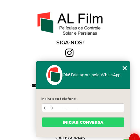
SIGA-NOS!
Al Film
(11) 2564-4684
Olá! Fale agora pelo WhatsApp
(11) 94168-2041
contato.vendas@alfilm.com.br
MENU
Insira seu telefone
HOME
QUEM SOMOS
SERVIÇOS
INICIAR CONVERSA
BLOG
CONTATO
CATEGORIAS
1