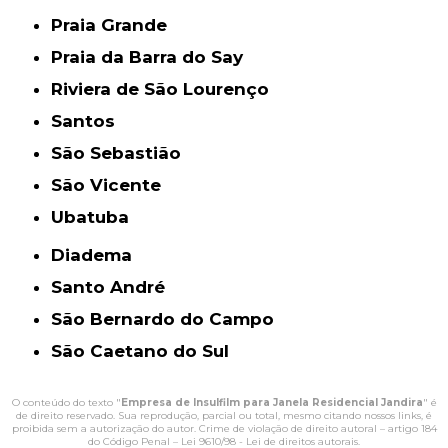
Praia Grande
Praia da Barra do Say
Riviera de São Lourenço
Santos
São Sebastião
São Vicente
Ubatuba
Diadema
Santo André
São Bernardo do Campo
São Caetano do Sul
O conteúdo do texto "
Empresa de Insulfilm para Janela Residencial Jandira
" é
de direito reservado. Sua reprodução, parcial ou total, mesmo citando nossos links, é
proibida sem a autorização do autor. Crime de violação de direito autoral – artigo 184
do Código Penal –
Lei 9610/98 - Lei de direitos autorais
.