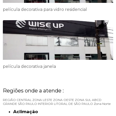
película decorativa para vidro residencial
película decorativa janela
Regiões onde a atende :
REGIÃO CENTRAL
ZONA LESTE
ZONA OESTE
ZONA SUL
ABCD
GRANDE SÃO PAULO
INTERIOR
LITORAL DE SÃO PAULO
Zona Norte
Aclimação