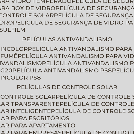
PARA VIDRO TEMPERADO
PELÍCULA DE SEGU
ARA BOX DE VIDRO
PELÍCULA DE SEGURANÇA
 CONTROLE SOLAR
PELÍCULA DE SEGURANÇA
IDRO
PELÍCULA DE SEGURANÇA DE VIDRO P
NSULFILM
PELÍCULAS ANTIVANDALISMO
 INCOLOR
PELICULA ANTIVANDALISMO PARA
 FUMÊ
PELÍCULA ANTIVANDALISMO PARA VI
TIVANDALISMO
PELÍCULA ANTIVANDALISMO P
 G20
PELÍCULA ANTIVANDALISMO PS8
PELÍC
 INCOLOR PS8
PELÍCULAS DE CONTROLE SOLAR
E CONTROLE SOLAR
PELÍCULA DE CONTROLE
OLAR TRANSPARENTE
PELÍCULA DE CONTROL
LAR INTELIGENTE
PELÍCULA DE CONTROLE S
LAR PARA ESCRITÓRIOS
OLAR PARA APARTAMENTO
LAR PARA EMPRESAS
PELÍCULA DE CONTROL