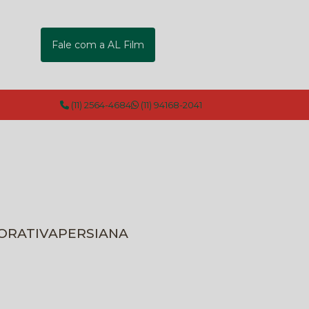
Fale com a AL Film
(11) 2564-4684
(11) 94168-2041
CORATIVA
PERSIANA