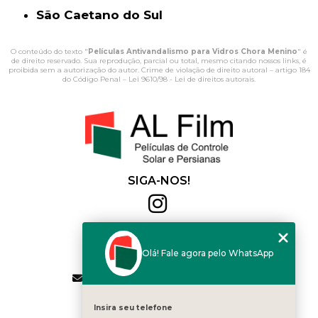
São Caetano do Sul
O conteúdo do texto "
Películas Antivandalismo para Vidros Chora Menino
" é
de direito reservado. Sua reprodução, parcial ou total, mesmo citando nossos links, é
proibida sem a autorização do autor. Crime de violação de direito autoral – artigo 184
do Código Penal –
Lei 9610/98 - Lei de direitos autorais
.
SIGA-NOS!
Al Film
(11) 2564-4684
Olá! Fale agora pelo WhatsApp
(11) 94168-2041
contato.vendas@alfilm.com.br
MENU
Insira seu telefone