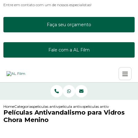
Entre em contato com um de nossos especialistas!
Faça seu orçamento
Fale com a AL Film
Home
Categorias
peliculas antivandalismo
pelicula antivandalismo g20
peliculas antivandalismo para
Películas Antivandalismo para Vidros
Chora Menino