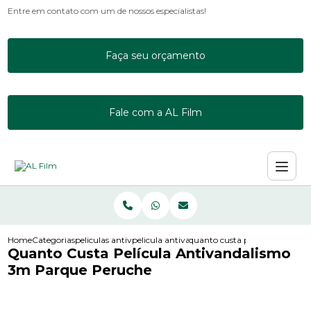
Entre em contato com um de nossos especialistas!
Faça seu orçamento
Fale com a AL Film
Home
Categorias
peliculas antivandalismo
pelicula antivandalismo g20
quanto custa pelicula antiva
Quanto Custa Película Antivandalismo
3m Parque Peruche