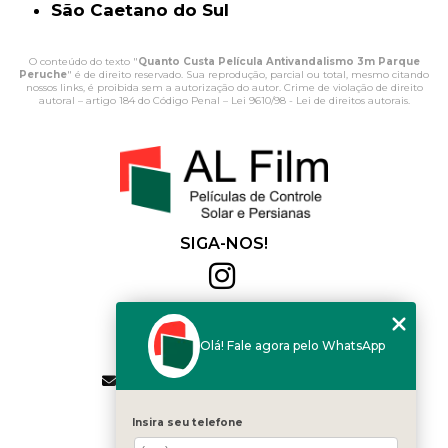
São Caetano do Sul
O conteúdo do texto "
Quanto Custa Película Antivandalismo 3m Parque
Peruche
" é de direito reservado. Sua reprodução, parcial ou total, mesmo citando
nossos links, é proibida sem a autorização do autor. Crime de violação de direito
autoral – artigo 184 do Código Penal –
Lei 9610/98 - Lei de direitos autorais
.
SIGA-NOS!
Al Film
(11) 2564-4684
Olá! Fale agora pelo WhatsApp
(11) 94168-2041
contato.vendas@alfilm.com.br
MENU
Insira seu telefone
HOME