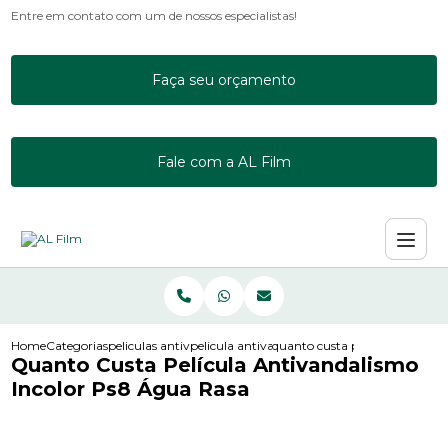
Entre em contato com um de nossos especialistas!
Faça seu orçamento
Fale com a AL Film
Home
Categorias
peliculas antivandalismo
pelicula antivandalismo g20
quanto custa pelicula antivan
Quanto Custa Película Antivandalismo
Incolor Ps8 Água Rasa