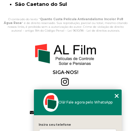
São Caetano do Sul
O conteúdo do texto "
Quanto Custa Película Antivandalismo Incolor Ps8
Água Rasa
" é de direito reservado. Sua reprodução, parcial ou total, mesmo citando
nossos links, é proibida sem a autorização do autor. Crime de violação de direito
autoral – artigo 184 do Código Penal –
Lei 9610/98 - Lei de direitos autorais
.
SIGA-NOS!
Al Film
(11) 2564-4684
Olá! Fale agora pelo WhatsApp
(11) 94168-2041
contato.vendas@alfilm.com.br
MENU
Insira seu telefone
HOME