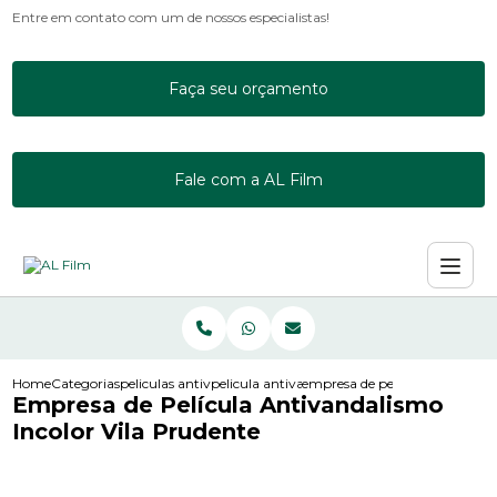
Entre em contato com um de nossos especialistas!
Faça seu orçamento
Fale com a AL Film
Home
Categorias
peliculas antivandalismo
pelicula antivandalismo incolor ps8
empresa de pelicula antivandal
Empresa de Película Antivandalismo
Incolor Vila Prudente