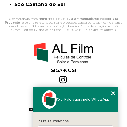
São Caetano do Sul
O conteúdo do texto "
Empresa de Película Antivandalismo Incolor Vila
Prudente
" é de direito reservado. Sua reprodução, parcial ou total, mesmo citando
nossos links, é proibida sem a autorização do autor. Crime de violação de direito
autoral – artigo 184 do Código Penal –
Lei 9610/98 - Lei de direitos autorais
.
SIGA-NOS!
Al Film
(11) 2564-4684
Olá! Fale agora pelo WhatsApp
(11) 94168-2041
contato.vendas@alfilm.com.br
MENU
Insira seu telefone
HOME