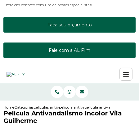
Entre em contato com um de nossos especialistas!
Faça seu orçamento
Fale com a AL Film
Home
Categorias
peliculas antivandalismo
pelicula antivandalismo incolor ps8
pelicula antivandalismo incolo
Película Antivandalismo Incolor Vila
Guilherme