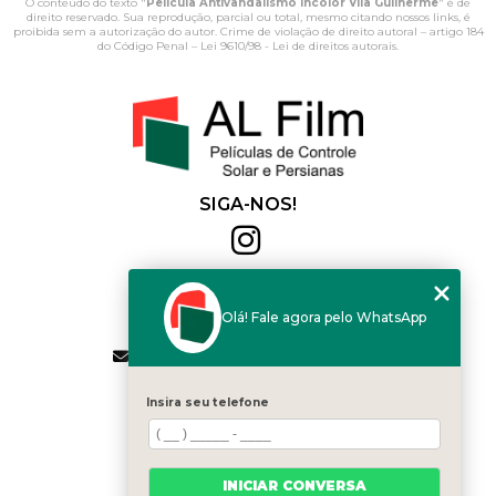
O conteúdo do texto "
Película Antivandalismo Incolor Vila Guilherme
" é de
direito reservado. Sua reprodução, parcial ou total, mesmo citando nossos links, é
proibida sem a autorização do autor. Crime de violação de direito autoral – artigo 184
do Código Penal –
Lei 9610/98 - Lei de direitos autorais
.
SIGA-NOS!
Al Film
(11) 2564-4684
Olá! Fale agora pelo WhatsApp
(11) 94168-2041
contato.vendas@alfilm.com.br
MENU
Insira seu telefone
HOME
QUEM SOMOS
SERVIÇOS
INICIAR CONVERSA
BLOG