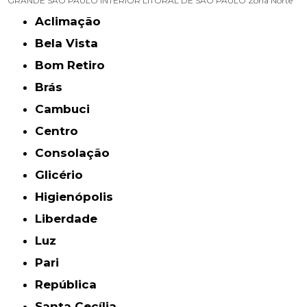
GRANDE SÃO PAULO
INTERIOR
LITORAL DE SÃO PAULO
Zona Norte
Aclimação
Bela Vista
Bom Retiro
Brás
Cambuci
Centro
Consolação
Glicério
Higienópolis
Liberdade
Luz
Pari
República
Santa Cecília