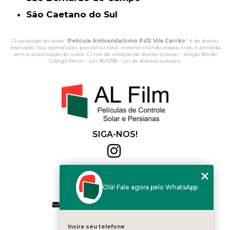
São Caetano do Sul
O conteúdo do texto "
Película Antivandalismo Ps12 Vila Carrão
" é de direito
reservado. Sua reprodução, parcial ou total, mesmo citando nossos links, é proibida
sem a autorização do autor. Crime de violação de direito autoral – artigo 184 do
Código Penal –
Lei 9610/98 - Lei de direitos autorais
.
SIGA-NOS!
Al Film
(11) 2564-4684
Olá! Fale agora pelo WhatsApp
(11) 94168-2041
contato.vendas@alfilm.com.br
MENU
Insira seu telefone