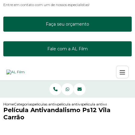
Entre em contato com um de nossos especialistas!
Faça seu orçamento
Fale com a AL Film
Home
Categorias
peliculas antivandalismo
pelicula antivandalismo incolor ps8
pelicula antivandalismo ps12 v
Película Antivandalismo Ps12 Vila
Carrão