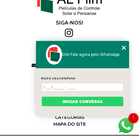
SIGA-NOS!
Al Film
(11) 2564-4684
Olá! Fale agora pelo WhatsApp
(11) 94168-2041
contato.vendas@alfilm.com.br
MENU
Insira seu telefone
HOME
QUEM SOMOS
SERVIÇOS
INICIAR CONVERSA
BLOG
CONTATO
CATEGORIAS
1
MAPA DO SITE