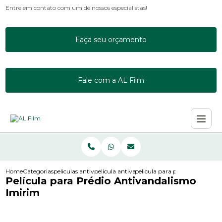
Entre em contato com um de nossos especialistas!
Faça seu orçamento
Fale com a AL Film
Home
Categorias
peliculas antivandalismo
pelicula antivandalismo incolor ps8
pelicula para predio antivand
Película para Prédio Antivandalismo
Imirim