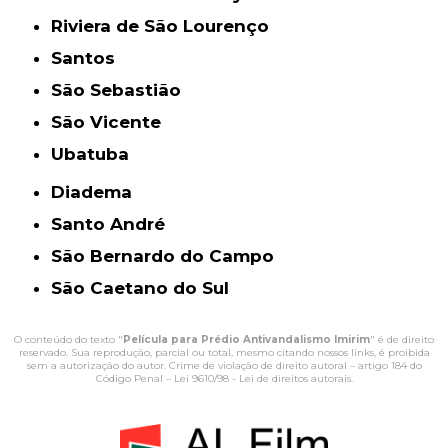
Riviera de São Lourenço
Santos
São Sebastião
São Vicente
Ubatuba
Diadema
Santo André
São Bernardo do Campo
São Caetano do Sul
O conteúdo do texto "
Película para Prédio Antivandalismo Imirim
" é de direito
reservado. Sua reprodução, parcial ou total, mesmo citando nossos links, é proibida
sem a autorização do autor. Crime de violação de direito autoral – artigo 184 do
Código Penal –
Lei 9610/98 - Lei de direitos autorais
.