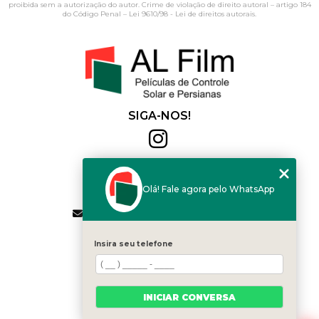
proibida sem a autorização do autor. Crime de violação de direito autoral – artigo 184
do Código Penal –
Lei 9610/98 - Lei de direitos autorais
.
SIGA-NOS!
Al Film
(11) 2564-4684
Olá! Fale agora pelo WhatsApp
(11) 94168-2041
contato.vendas@alfilm.com.br
MENU
Insira seu telefone
HOME
QUEM SOMOS
SERVIÇOS
INICIAR CONVERSA
BLOG
CONTATO