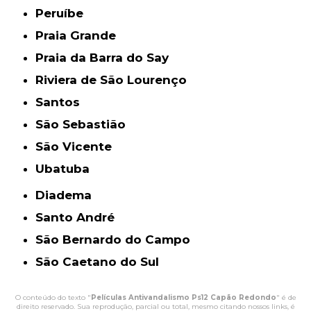
Peruíbe
Praia Grande
Praia da Barra do Say
Riviera de São Lourenço
Santos
São Sebastião
São Vicente
Ubatuba
Diadema
Santo André
São Bernardo do Campo
São Caetano do Sul
O conteúdo do texto "
Películas Antivandalismo Ps12 Capão Redondo
" é de
direito reservado. Sua reprodução, parcial ou total, mesmo citando nossos links, é