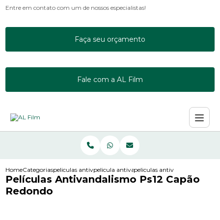
Entre em contato com um de nossos especialistas!
Faça seu orçamento
Fale com a AL Film
Home
Categorias
peliculas antivandalismo
pelicula antivandalismo incolor ps8
peliculas antivandalismo ps12
Películas Antivandalismo Ps12 Capão
Redondo