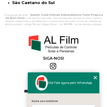
São Caetano do Sul
O conteúdo do texto "
Quanto Custa Película Antivandalismo Fumê Pirapora
do Bom Jesus
" é de direito reservado. Sua reprodução, parcial ou total, mesmo
citando nossos links, é proibida sem a autorização do autor. Crime de violação de
direito autoral – artigo 184 do Código Penal –
Lei 9610/98 - Lei de direitos autorais
.
SIGA-NOS!
Al Film
(11) 2564-4684
Olá! Fale agora pelo WhatsApp
(11) 94168-2041
contato.vendas@alfilm.com.br
MENU
Insira seu telefone
HOME