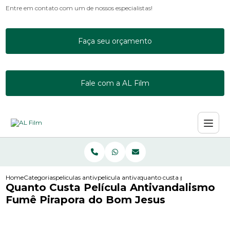
Entre em contato com um de nossos especialistas!
Faça seu orçamento
Fale com a AL Film
Home
Categorias
peliculas antivandalismo
pelicula antivandalismo incolor ps8
quanto custa pelicula antivan
Quanto Custa Película Antivandalismo
Fumê Pirapora do Bom Jesus