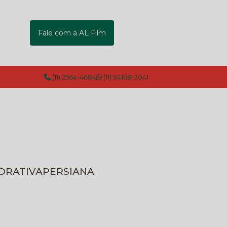
Fale com a AL Film
(11) 2564-4684
(11) 94168-2041
CORATIVA
PERSIANA