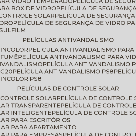
PARA VIDRO TEMPERADO
PELÍCULA DE SEGU
ARA BOX DE VIDRO
PELÍCULA DE SEGURANÇA
 CONTROLE SOLAR
PELÍCULA DE SEGURANÇA
IDRO
PELÍCULA DE SEGURANÇA DE VIDRO P
NSULFILM
PELÍCULAS ANTIVANDALISMO
 INCOLOR
PELICULA ANTIVANDALISMO PARA
 FUMÊ
PELÍCULA ANTIVANDALISMO PARA VI
TIVANDALISMO
PELÍCULA ANTIVANDALISMO P
 G20
PELÍCULA ANTIVANDALISMO PS8
PELÍC
 INCOLOR PS8
PELÍCULAS DE CONTROLE SOLAR
E CONTROLE SOLAR
PELÍCULA DE CONTROLE
OLAR TRANSPARENTE
PELÍCULA DE CONTROL
LAR INTELIGENTE
PELÍCULA DE CONTROLE S
LAR PARA ESCRITÓRIOS
OLAR PARA APARTAMENTO
LAR PARA EMPRESAS
PELÍCULA DE CONTROL