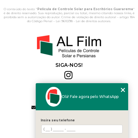
O conteúdo do texto "
Película de Controle Solar para Escritórios Guararema
"
é de direito reservado. Sua reprodução, parcial ou total, mesmo citando nossos links, é
proibida sem a autorização do autor. Crime de violação de direito autoral – artigo 184
do Código Penal –
Lei 9610/98 - Lei de direitos autorais
.
SIGA-NOS!
Al Film
(11) 2564-4684
Olá! Fale agora pelo WhatsApp
(11) 94168-2041
contato.vendas@alfilm.com.br
MENU
Insira seu telefone
HOME
QUEM SOMOS