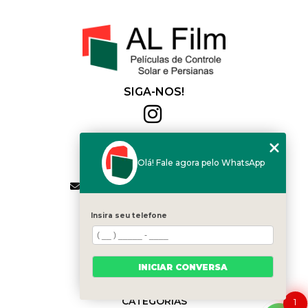
SIGA-NOS!
Al Film
(11) 2564-4684
Olá! Fale agora pelo WhatsApp
(11) 94168-2041
contato.vendas@alfilm.com.br
MENU
Insira seu telefone
HOME
QUEM SOMOS
SERVIÇOS
INICIAR CONVERSA
BLOG
CONTATO
CATEGORIAS
1