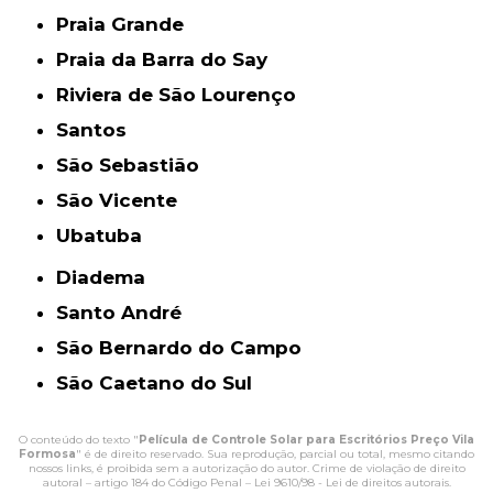
Praia Grande
Praia da Barra do Say
Riviera de São Lourenço
Santos
São Sebastião
São Vicente
Ubatuba
Diadema
Santo André
São Bernardo do Campo
São Caetano do Sul
O conteúdo do texto "
Película de Controle Solar para Escritórios Preço Vila
Formosa
" é de direito reservado. Sua reprodução, parcial ou total, mesmo citando
nossos links, é proibida sem a autorização do autor. Crime de violação de direito
autoral – artigo 184 do Código Penal –
Lei 9610/98 - Lei de direitos autorais
.