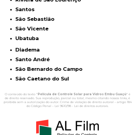
Santos
São Sebastião
São Vicente
Ubatuba
Diadema
Santo André
São Bernardo do Campo
São Caetano do Sul
O conteúdo do texto "
Película de Controle Solar para Vidros Embu Guaçú
" é
de direito reservado. Sua reprodução, parcial ou total, mesmo citando nossos links, é
proibida sem a autorização do autor. Crime de violação de direito autoral – artigo 184
do Código Penal –
Lei 9610/98 - Lei de direitos autorais
.