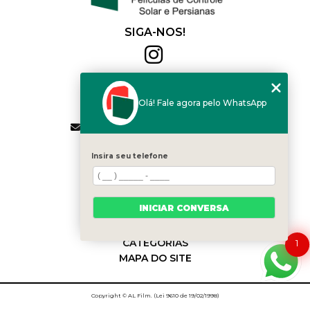
SIGA-NOS!
Al Film
(11) 2564-4684
Olá! Fale agora pelo WhatsApp
(11) 94168-2041
contato.vendas@alfilm.com.br
MENU
Insira seu telefone
HOME
QUEM SOMOS
SERVIÇOS
INICIAR CONVERSA
BLOG
CONTATO
CATEGORIAS
1
MAPA DO SITE
Copyright © AL Film. (Lei 9610 de 19/02/1998)