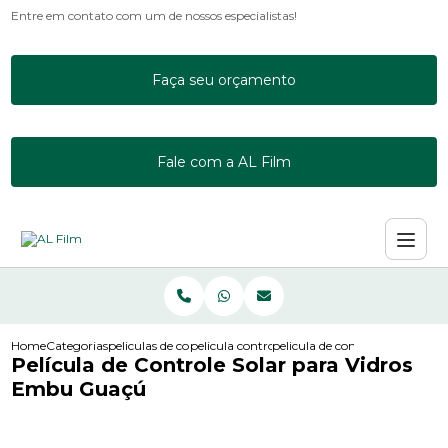
Entre em contato com um de nossos especialistas!
Faça seu orçamento
Fale com a AL Film
Home
Categorias
peliculas de controle solar
pelicula controle solar incolor
pelicula de controle solar par
Película de Controle Solar para Vidros
Embu Guaçú