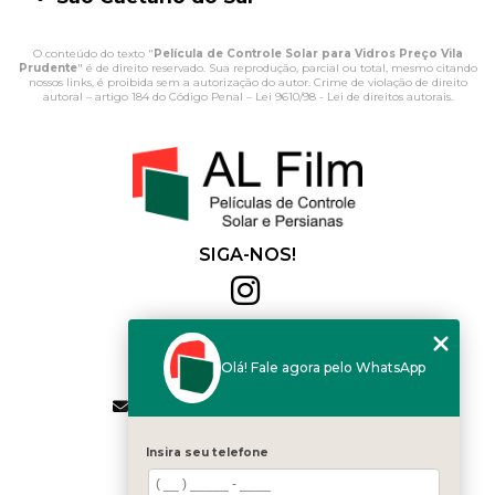
O conteúdo do texto "
Película de Controle Solar para Vidros Preço Vila
Prudente
" é de direito reservado. Sua reprodução, parcial ou total, mesmo citando
nossos links, é proibida sem a autorização do autor. Crime de violação de direito
autoral – artigo 184 do Código Penal –
Lei 9610/98 - Lei de direitos autorais
.
SIGA-NOS!
Al Film
(11) 2564-4684
Olá! Fale agora pelo WhatsApp
(11) 94168-2041
contato.vendas@alfilm.com.br
MENU
Insira seu telefone
HOME
QUEM SOMOS