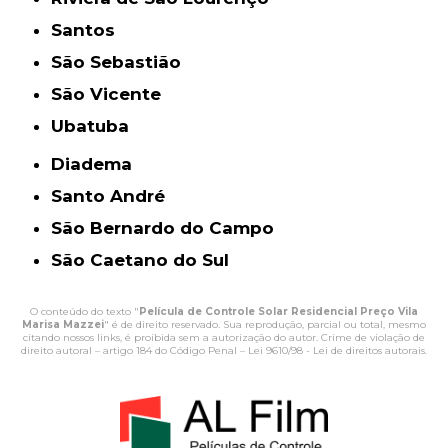
Santos
São Sebastião
São Vicente
Ubatuba
Diadema
Santo André
São Bernardo do Campo
São Caetano do Sul
O conteúdo do texto "
Película de Controle Solar Residencial Preço Vila
Marisa Mazzei
" é de direito reservado. Sua reprodução, parcial ou total, mesmo
citando nossos links, é proibida sem a autorização do autor. Crime de violação de
direito autoral – artigo 184 do Código Penal –
Lei 9610/98 - Lei de direitos autorais
.