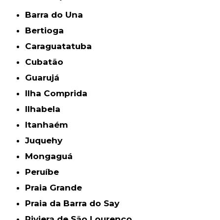
Barra do Una
Bertioga
Caraguatatuba
Cubatão
Guarujá
Ilha Comprida
Ilhabela
Itanhaém
Juquehy
Mongaguá
Peruíbe
Praia Grande
Praia da Barra do Say
Riviera de São Lourenço