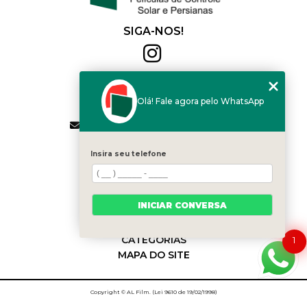
SIGA-NOS!
Al Film
(11) 2564-4684
Olá! Fale agora pelo WhatsApp
(11) 94168-2041
contato.vendas@alfilm.com.br
MENU
Insira seu telefone
HOME
QUEM SOMOS
SERVIÇOS
INICIAR CONVERSA
BLOG
CONTATO
CATEGORIAS
1
MAPA DO SITE
Copyright © AL Film. (Lei 9610 de 19/02/1998)