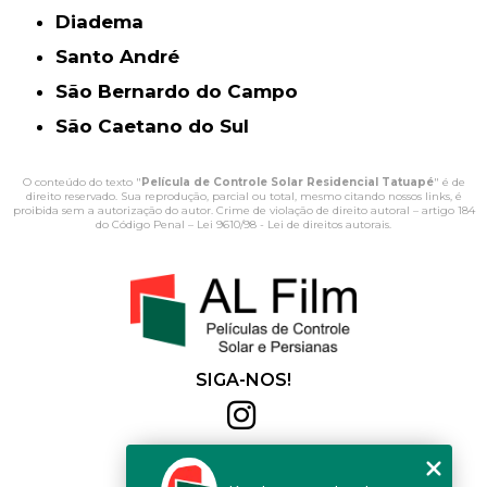
Diadema
Santo André
São Bernardo do Campo
São Caetano do Sul
O conteúdo do texto "
Película de Controle Solar Residencial Tatuapé
" é de
direito reservado. Sua reprodução, parcial ou total, mesmo citando nossos links, é
proibida sem a autorização do autor. Crime de violação de direito autoral – artigo 184
do Código Penal –
Lei 9610/98 - Lei de direitos autorais
.
SIGA-NOS!
Al Film
(11) 2564-4684