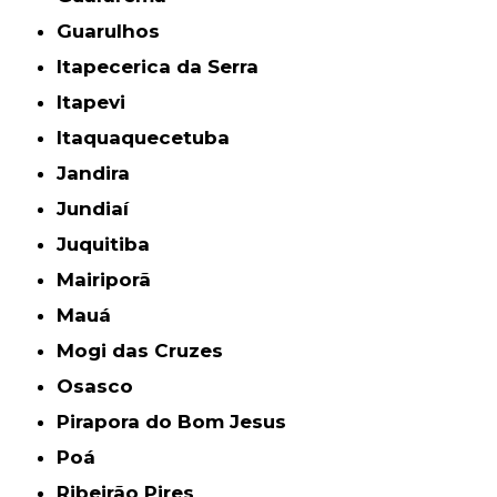
Guarulhos
Itapecerica da Serra
Itapevi
Itaquaquecetuba
Jandira
Jundiaí
Juquitiba
Mairiporã
Mauá
Mogi das Cruzes
Osasco
Pirapora do Bom Jesus
Poá
Ribeirão Pires