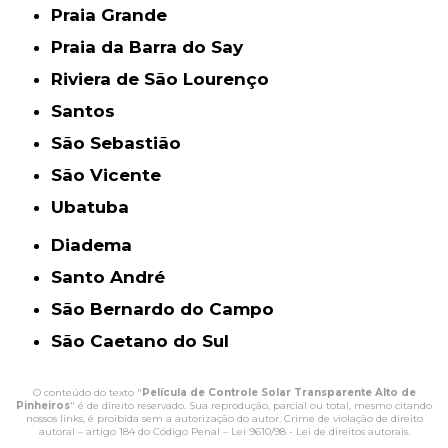
Praia Grande
Praia da Barra do Say
Riviera de São Lourenço
Santos
São Sebastião
São Vicente
Ubatuba
Diadema
Santo André
São Bernardo do Campo
São Caetano do Sul
O conteúdo do texto "
Película de Controle Solar Transparente Alto de
Pinheiros
" é de direito reservado. Sua reprodução, parcial ou total, mesmo citando
nossos links, é proibida sem a autorização do autor. Crime de violação de direito
autoral – artigo 184 do Código Penal –
Lei 9610/98 - Lei de direitos autorais
.