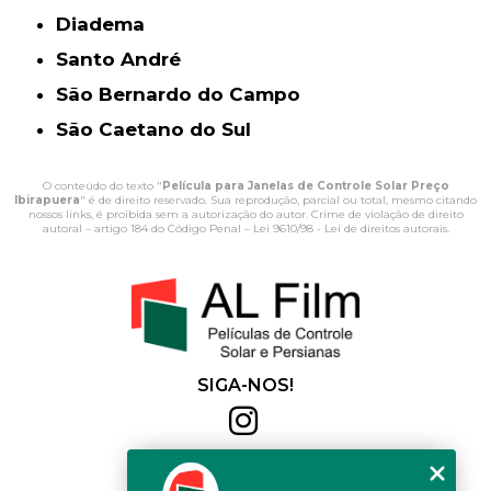
Diadema
Santo André
São Bernardo do Campo
São Caetano do Sul
O conteúdo do texto "
Película para Janelas de Controle Solar Preço
Ibirapuera
" é de direito reservado. Sua reprodução, parcial ou total, mesmo citando
nossos links, é proibida sem a autorização do autor. Crime de violação de direito
autoral – artigo 184 do Código Penal –
Lei 9610/98 - Lei de direitos autorais
.
SIGA-NOS!
Al Film
(11) 2564-4684