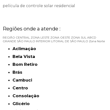
película de controle solar residencial
Regiões onde a atende :
REGIÃO CENTRAL
ZONA LESTE
ZONA OESTE
ZONA SUL
ABCD
GRANDE SÃO PAULO
INTERIOR
LITORAL DE SÃO PAULO
Zona Norte
Aclimação
Bela Vista
Bom Retiro
Brás
Cambuci
Centro
Consolação
Glicério