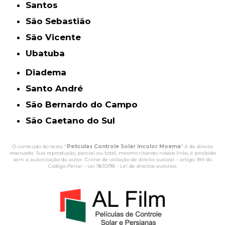
Santos
São Sebastião
São Vicente
Ubatuba
Diadema
Santo André
São Bernardo do Campo
São Caetano do Sul
O conteúdo do texto "
Películas Controle Solar Incolor Moema
" é de direito
reservado. Sua reprodução, parcial ou total, mesmo citando nossos links, é proibida
sem a autorização do autor. Crime de violação de direito autoral – artigo 184 do
Código Penal –
Lei 9610/98 - Lei de direitos autorais
.