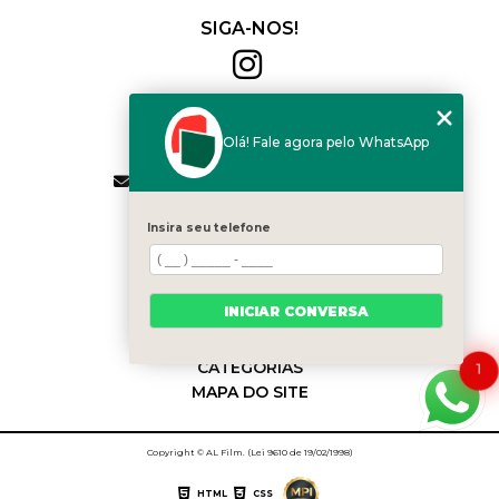
SIGA-NOS!
Al Film
(11) 2564-4684
Olá! Fale agora pelo WhatsApp
(11) 94168-2041
contato.vendas@alfilm.com.br
MENU
Insira seu telefone
HOME
QUEM SOMOS
SERVIÇOS
INICIAR CONVERSA
BLOG
CONTATO
CATEGORIAS
1
MAPA DO SITE
Copyright © AL Film. (Lei 9610 de 19/02/1998)
HTML
CSS