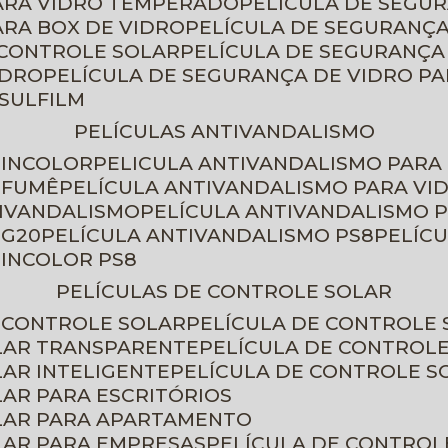
PARA VIDRO TEMPERADO
PELÍCULA DE SEGU
ARA BOX DE VIDRO
PELÍCULA DE SEGURANÇA
 CONTROLE SOLAR
PELÍCULA DE SEGURANÇA
IDRO
PELÍCULA DE SEGURANÇA DE VIDRO P
NSULFILM
PELÍCULAS ANTIVANDALISMO
 INCOLOR
PELICULA ANTIVANDALISMO PARA
 FUMÊ
PELÍCULA ANTIVANDALISMO PARA VI
TIVANDALISMO
PELÍCULA ANTIVANDALISMO P
 G20
PELÍCULA ANTIVANDALISMO PS8
PELÍC
 INCOLOR PS8
PELÍCULAS DE CONTROLE SOLAR
E CONTROLE SOLAR
PELÍCULA DE CONTROLE
OLAR TRANSPARENTE
PELÍCULA DE CONTROL
LAR INTELIGENTE
PELÍCULA DE CONTROLE S
LAR PARA ESCRITÓRIOS
OLAR PARA APARTAMENTO
LAR PARA EMPRESAS
PELÍCULA DE CONTROL