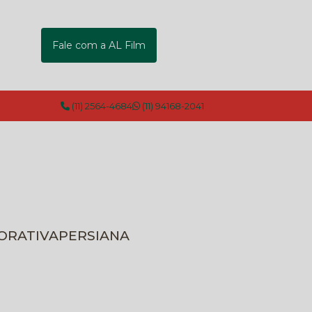
Fale com a AL Film
(11) 2564-4684
(11) 94168-2041
CORATIVA
PERSIANA