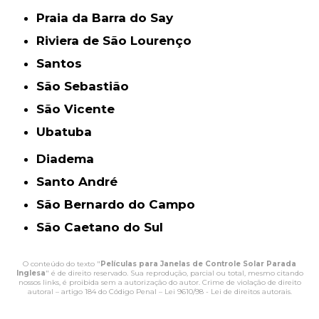
Praia da Barra do Say
Riviera de São Lourenço
Santos
São Sebastião
São Vicente
Ubatuba
Diadema
Santo André
São Bernardo do Campo
São Caetano do Sul
O conteúdo do texto "
Películas para Janelas de Controle Solar Parada
Inglesa
" é de direito reservado. Sua reprodução, parcial ou total, mesmo citando
nossos links, é proibida sem a autorização do autor. Crime de violação de direito
autoral – artigo 184 do Código Penal –
Lei 9610/98 - Lei de direitos autorais
.