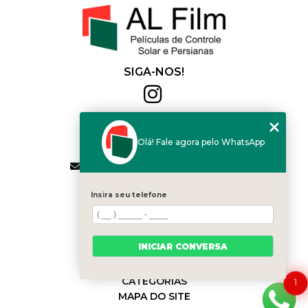
SIGA-NOS!
Al Film
(11) 2564-4684
Olá! Fale agora pelo WhatsApp
(11) 94168-2041
contato.vendas@alfilm.com.br
MENU
Insira seu telefone
HOME
QUEM SOMOS
SERVIÇOS
INICIAR CONVERSA
BLOG
CONTATO
CATEGORIAS
1
MAPA DO SITE