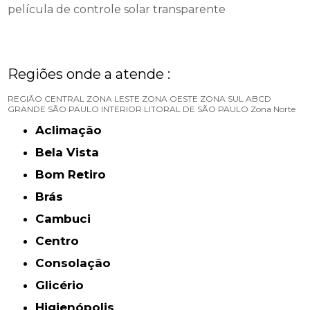
película de controle solar transparente
Regiões onde a atende :
REGIÃO CENTRAL
ZONA LESTE
ZONA OESTE
ZONA SUL
ABCD
GRANDE SÃO PAULO
INTERIOR
LITORAL DE SÃO PAULO
Zona Norte
Aclimação
Bela Vista
Bom Retiro
Brás
Cambuci
Centro
Consolação
Glicério
Higienópolis