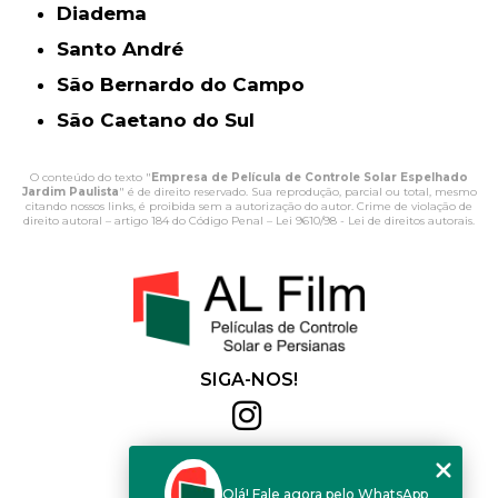
Diadema
Santo André
São Bernardo do Campo
São Caetano do Sul
O conteúdo do texto "
Empresa de Película de Controle Solar Espelhado
Jardim Paulista
" é de direito reservado. Sua reprodução, parcial ou total, mesmo
citando nossos links, é proibida sem a autorização do autor. Crime de violação de
direito autoral – artigo 184 do Código Penal –
Lei 9610/98 - Lei de direitos autorais
.
SIGA-NOS!
Al Film
(11) 2564-4684
Olá! Fale agora pelo WhatsApp