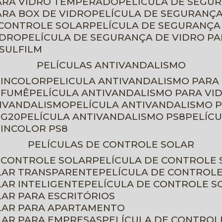
PARA VIDRO TEMPERADO
PELÍCULA DE SEGU
ARA BOX DE VIDRO
PELÍCULA DE SEGURANÇA
 CONTROLE SOLAR
PELÍCULA DE SEGURANÇA
IDRO
PELÍCULA DE SEGURANÇA DE VIDRO P
NSULFILM
PELÍCULAS ANTIVANDALISMO
 INCOLOR
PELICULA ANTIVANDALISMO PARA
 FUMÊ
PELÍCULA ANTIVANDALISMO PARA VI
TIVANDALISMO
PELÍCULA ANTIVANDALISMO P
 G20
PELÍCULA ANTIVANDALISMO PS8
PELÍC
 INCOLOR PS8
PELÍCULAS DE CONTROLE SOLAR
E CONTROLE SOLAR
PELÍCULA DE CONTROLE
OLAR TRANSPARENTE
PELÍCULA DE CONTROL
LAR INTELIGENTE
PELÍCULA DE CONTROLE S
LAR PARA ESCRITÓRIOS
OLAR PARA APARTAMENTO
LAR PARA EMPRESAS
PELÍCULA DE CONTROL