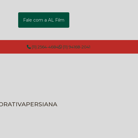
Fale com a AL Film
(11) 2564-4684
(11) 94168-2041
CORATIVA
PERSIANA